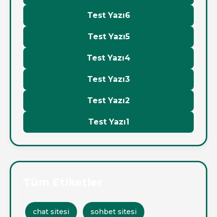
Test Yazı6
Test Yazı5
Test Yazı4
Test Yazı3
Test Yazı2
Test Yazı1
Tüm Etiketler
chat sitesi
sohbet sitesi