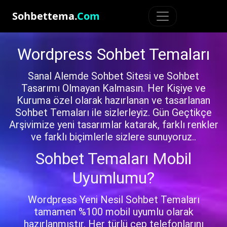
Sohbettema.
Com
Wordpress Sohbet Temaları
Sanal Alemde Sohbet Sitesi ve Sohbet
Tasarımı Olmayan Kalmasın. Her Kişiye ve
Kuruma özel olarak hazırlanan ve tasarlanan
Sohbet Temaları ile sizlerleyiz. Gün Geçtikçe
Arşivimize yeni tasarımlar katarak, farklı renkler
ve farklı biçimlerle sizlere sunuyoruz..
Sohbet Temaları Mobil
Uyumlumu?
Wordpress Yeni Nesil Sohbet Temaları
tamamen %100 mobil uyumlu olarak
hazırlanmıştır. Her türlü cep telefonlarını